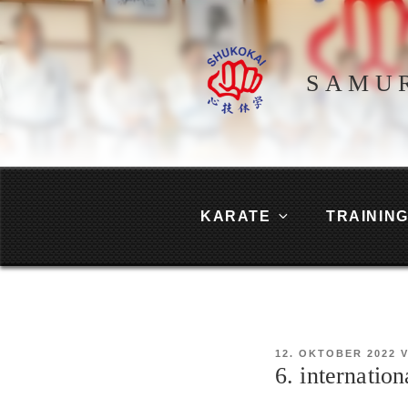
Zum
Inhalt
springen
SAMU
KARATE
TRAININ
VERÖFFENTLICHT
12. OKTOBER 2022
AM
6. internatio