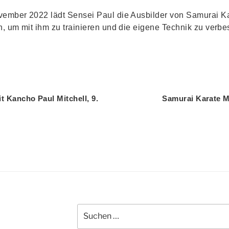
vember 2022 lädt Sensei Paul die Ausbilder von Samurai Kar
n, um mit ihm zu trainieren und die eigene Technik zu verbe
gation
t Kancho Paul Mitchell, 9.
Samurai Karate M
Suchen
nach: