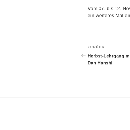
Vom 07. bis 12. No
ein weiteres Mal ei
Beitragsnavi
Vorheriger
ZURÜCK
Beitrag
Herbst-Lehrgang mi
Dan Hanshi