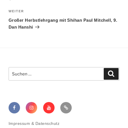
Nächster
WEITER
Beitrag
Großer Herbstlehrgang mit Shihan Paul Mitchell, 9.
Dan Hanshi
Suchen
Suche
nach:
Facebook
Instagram
YouTube
TikTok
Impressum & Datenschutz