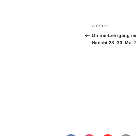
Beitragsnavi
Vorheriger
ZURÜCK
Beitrag
Online-Lehrgang mit
Hanshi 28.-30. Mai 