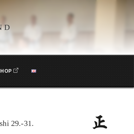
ND
SHOP
shi 29.-31.