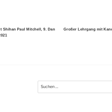
gation
 Shihan Paul Mitchell, 9. Dan
Großer Lehrgang mit Kanch
2021
Suchen
nach: