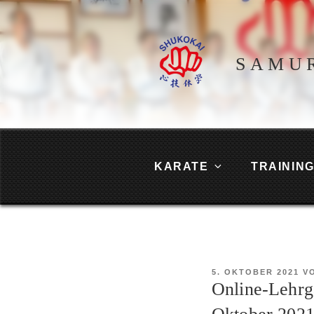
Zum
Inhalt
springen
SAMU
KARATE
TRAININ
VERÖFFENTLICHT
5. OKTOBER 2021
V
AM
Online-Lehrga